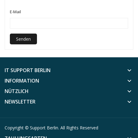
E-Mail
Senden
IT SUPPORT BERLIN
keyboard_arrow_down
INFORMATION
keyboard_arrow_down
NÜTZLICH
keyboard_arrow_down
NEWSLETTER
keyboard_arrow_down
Copyright ©
Support Berlin
. All Rights Reserved